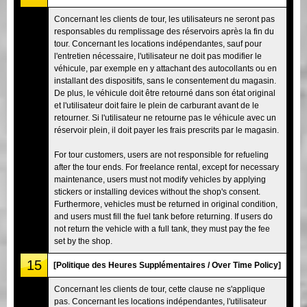
Concernant les clients de tour, les utilisateurs ne seront pas
responsables du remplissage des réservoirs après la fin du
tour. Concernant les locations indépendantes, sauf pour
l'entretien nécessaire, l'utilisateur ne doit pas modifier le
véhicule, par exemple en y attachant des autocollants ou en
installant des dispositifs, sans le consentement du magasin.
De plus, le véhicule doit être retourné dans son état original
et l'utilisateur doit faire le plein de carburant avant de le
retourner. Si l'utilisateur ne retourne pas le véhicule avec un
réservoir plein, il doit payer les frais prescrits par le magasin.
For tour customers, users are not responsible for refueling
after the tour ends. For freelance rental, except for necessary
maintenance, users must not modify vehicles by applying
stickers or installing devices without the shop's consent.
Furthermore, vehicles must be returned in original condition,
and users must fill the fuel tank before returning. If users do
not return the vehicle with a full tank, they must pay the fee
set by the shop.
15
[Politique des Heures Supplémentaires / Over Time Policy]
Concernant les clients de tour, cette clause ne s'applique
pas. Concernant les locations indépendantes, l'utilisateur