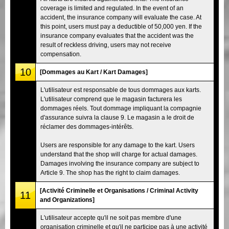
coverage is limited and regulated. In the event of an
accident, the insurance company will evaluate the case. At
this point, users must pay a deductible of 50,000 yen. If the
insurance company evaluates that the accident was the
result of reckless driving, users may not receive
compensation.
10
[Dommages au Kart / Kart Damages]
L'utilisateur est responsable de tous dommages aux karts.
L'utilisateur comprend que le magasin facturera les
dommages réels. Tout dommage impliquant la compagnie
d'assurance suivra la clause 9. Le magasin a le droit de
réclamer des dommages-intérêts.
Users are responsible for any damage to the kart. Users
understand that the shop will charge for actual damages.
Damages involving the insurance company are subject to
Article 9. The shop has the right to claim damages.
[Activité Criminelle et Organisations / Criminal Activity
11
and Organizations]
L'utilisateur accepte qu'il ne soit pas membre d'une
organisation criminelle et qu'il ne participe pas à une activité