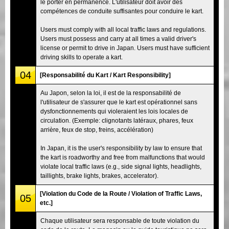
le porter en permanence. L'utilisateur doit avoir des
compétences de conduite suffisantes pour conduire le kart.
Users must comply with all local traffic laws and regulations.
Users must possess and carry at all times a valid driver's
license or permit to drive in Japan. Users must have sufficient
driving skills to operate a kart.
04
[Responsabilité du Kart / Kart Responsibility]
Au Japon, selon la loi, il est de la responsabilité de
l'utilisateur de s'assurer que le kart est opérationnel sans
dysfonctionnements qui violeraient les lois locales de
circulation. (Exemple: clignotants latéraux, phares, feux
arrière, feux de stop, freins, accélération)
In Japan, it is the user's responsibility by law to ensure that
the kart is roadworthy and free from malfunctions that would
violate local traffic laws (e.g., side signal lights, headlights,
taillights, brake lights, brakes, accelerator).
[Violation du Code de la Route / Violation of Traffic Laws,
05
etc.]
Chaque utilisateur sera responsable de toute violation du