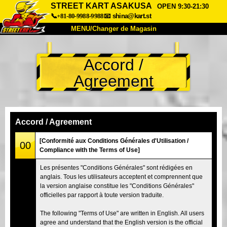
STREET KART ASAKUSA
OPEN 9:30-21:30
📞+81-80-9988-9988
📧
shina@kart.st
MENU/Changer de Magasin
ACCUEIL
Accord /
À Propos
Caractéristiques
Tarifs
Agreement
Accès
Avis
FAQ
Entreprise
Réservation
Changer de Magasin
Accord / Agreement
Tokyo Shinagawa
Tokyo Akihabara#1
[Conformité aux Conditions Générales d'Utilisation /
00
Compliance with the Terms of Use]
Tokyo Akihabara#2
Tokyo Shibuya
Les présentes "Conditions Générales" sont rédigées en
Tokyo Shibuya Annexe
Baie de Tokyo
anglais. Tous les utilisateurs acceptent et comprennent que
la version anglaise constitue les "Conditions Générales"
Tokyo Asakusa
Osaka
officielles par rapport à toute version traduite.
Okinawa
The following "Terms of Use" are written in English. All users
agree and understand that the English version is the official