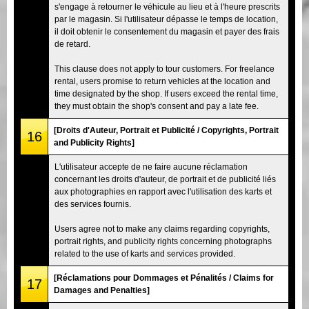
s'engage à retourner le véhicule au lieu et à l'heure prescrits
par le magasin. Si l'utilisateur dépasse le temps de location,
il doit obtenir le consentement du magasin et payer des frais
de retard.
This clause does not apply to tour customers. For freelance
rental, users promise to return vehicles at the location and
time designated by the shop. If users exceed the rental time,
they must obtain the shop's consent and pay a late fee.
[Droits d'Auteur, Portrait et Publicité / Copyrights, Portrait
16
and Publicity Rights]
L'utilisateur accepte de ne faire aucune réclamation
concernant les droits d'auteur, de portrait et de publicité liés
aux photographies en rapport avec l'utilisation des karts et
des services fournis.
Users agree not to make any claims regarding copyrights,
portrait rights, and publicity rights concerning photographs
related to the use of karts and services provided.
[Réclamations pour Dommages et Pénalités / Claims for
17
Damages and Penalties]