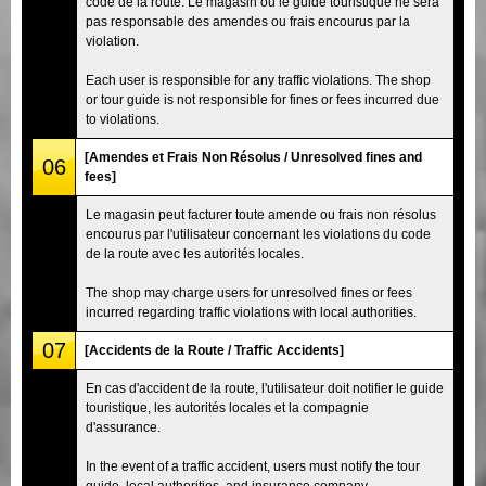
code de la route. Le magasin ou le guide touristique ne sera
pas responsable des amendes ou frais encourus par la
violation.
Each user is responsible for any traffic violations. The shop
or tour guide is not responsible for fines or fees incurred due
to violations.
[Amendes et Frais Non Résolus / Unresolved fines and
06
fees]
Le magasin peut facturer toute amende ou frais non résolus
encourus par l'utilisateur concernant les violations du code
de la route avec les autorités locales.
The shop may charge users for unresolved fines or fees
incurred regarding traffic violations with local authorities.
07
[Accidents de la Route / Traffic Accidents]
En cas d'accident de la route, l'utilisateur doit notifier le guide
touristique, les autorités locales et la compagnie
d'assurance.
In the event of a traffic accident, users must notify the tour
guide, local authorities, and insurance company.