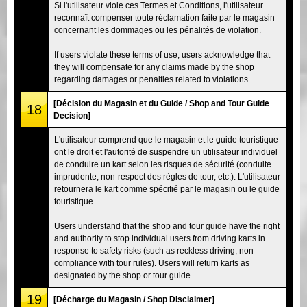
Si l'utilisateur viole ces Termes et Conditions, l'utilisateur
reconnaît compenser toute réclamation faite par le magasin
concernant les dommages ou les pénalités de violation.
If users violate these terms of use, users acknowledge that
they will compensate for any claims made by the shop
regarding damages or penalties related to violations.
[Décision du Magasin et du Guide / Shop and Tour Guide
18
Decision]
L'utilisateur comprend que le magasin et le guide touristique
ont le droit et l'autorité de suspendre un utilisateur individuel
de conduire un kart selon les risques de sécurité (conduite
imprudente, non-respect des règles de tour, etc.). L'utilisateur
retournera le kart comme spécifié par le magasin ou le guide
touristique.
Users understand that the shop and tour guide have the right
and authority to stop individual users from driving karts in
response to safety risks (such as reckless driving, non-
compliance with tour rules). Users will return karts as
designated by the shop or tour guide.
19
[Décharge du Magasin / Shop Disclaimer]