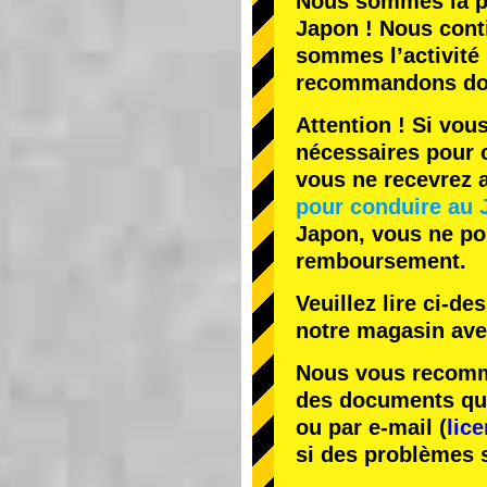
Nous sommes la
p
Japon ! Nous cont
sommes l’
activité
recommandons do
Attention ! Si vou
nécessaires pour c
vous ne recevrez
pour conduire au 
Japon, vous ne pou
remboursement.
Veuillez lire ci-d
notre magasin av
Nous vous recomma
des documents que 
ou par e-mail (
lic
si des problèmes 