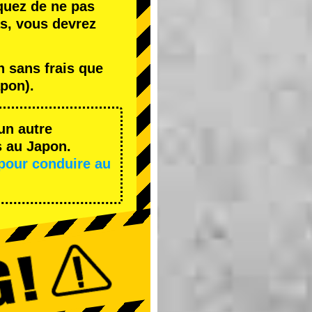
quez de ne pas
s, vous devrez
 sans frais que
pon).
un autre
s au Japon.
pour conduire au