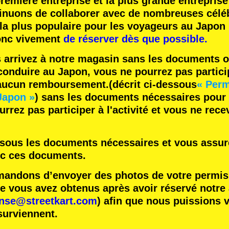
remière entreprise
et
la plus grande entreprise
inuons de collaborer avec
de nombreuses céléb
 la plus populaire
pour les voyageurs au Japon 
nc vivement
de réserver dès que possible.
s arrivez à notre magasin sans les documents o
onduire au Japon, vous ne pourrez pas participe
 aucun remboursement.
(décrit ci-dessous
« Perm
Japon »
) sans les documents nécessaires pour
rrez pas participer à l'activité et vous ne rec
essous les documents nécessaires et vous assure
ec ces documents.
ndons d’envoyer des photos de votre permis 
vous avez obtenus après avoir réservé notre ac
ense@streetkart.com
) afin que nous puissions v
surviennent.