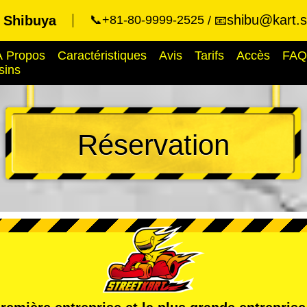
shibu@kart.s
t Shibuya
📞+81-80-9999-2525
📧
À Propos
Caractéristiques
Avis
Tarifs
Accès
FAQ
sins
Réservation