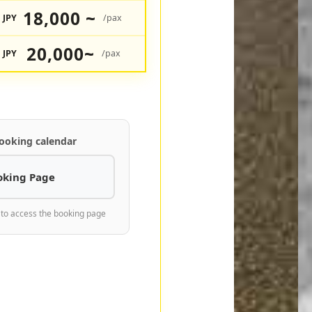
18,000 ~
JPY
/pax
20,000~
JPY
/pax
ooking calendar
oking Page
 to access the booking page