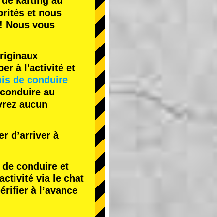
 de karting
au
rités
et nous
! Nous vous
riginaux
r à l'activité et
is de conduire
 conduire au
evrez aucun
r d’arriver à
de conduire et
tivité via le chat
érifier à l’avance