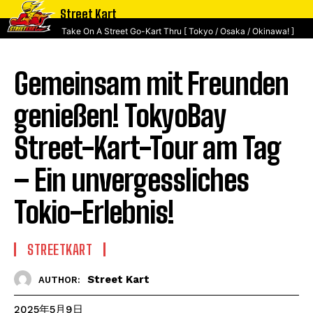
Street Kart
Take On A Street Go-Kart Thru [ Tokyo / Osaka / Okinawa! ]
Gemeinsam mit Freunden
genießen! TokyoBay
Street-Kart-Tour am Tag
– Ein unvergessliches
Tokio-Erlebnis!
STREETKART
Street Kart
AUTHOR:
2025年5月9日