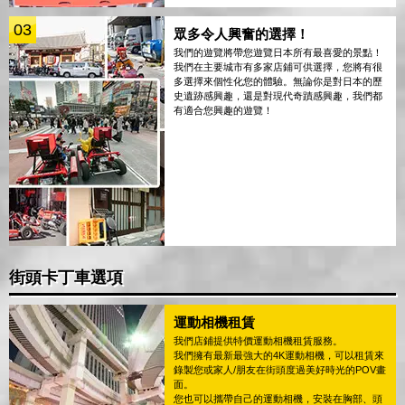
03
眾多令人興奮的選擇！
我們的遊覽將帶您遊覽日本所有最喜愛的景點！
我們在主要城市有多家店鋪可供選擇，您將有很
多選擇來個性化您的體驗。無論你是對日本的歷
史遺跡感興趣，還是對現代奇蹟感興趣，我們都
有適合您興趣的遊覽！
街頭卡丁車選項
運動相機租賃
我們店鋪提供特價運動相機租賃服務。
我們擁有最新最強大的4K運動相機，可以租賃來
錄製您或家人/朋友在街頭度過美好時光的POV畫
面。
您也可以攜帶自己的運動相機，安裝在胸部、頭