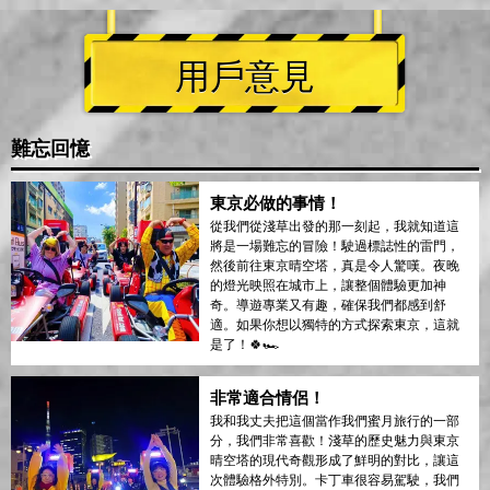
用戶意見
難忘回憶
東京必做的事情！
從我們從淺草出發的那一刻起，我就知道這
將是一場難忘的冒險！駛過標誌性的雷門，
然後前往東京晴空塔，真是令人驚嘆。夜晚
的燈光映照在城市上，讓整個體驗更加神
奇。導遊專業又有趣，確保我們都感到舒
適。如果你想以獨特的方式探索東京，這就
是了！🍀🏎️
非常適合情侶！
我和我丈夫把這個當作我們蜜月旅行的一部
分，我們非常喜歡！淺草的歷史魅力與東京
晴空塔的現代奇觀形成了鮮明的對比，讓這
次體驗格外特別。卡丁車很容易駕駛，我們