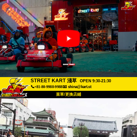
STREET KART 淺草
OPEN 9:30-21:30
📞+81-80-9988-9988
📧
shina@kart.st
菜單/更換店鋪
首頁
關於
規格
價格
交通方式
顧客聲音
常見問題