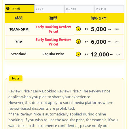
8 / 8月
9 / 9月
10 / 10月
11 / 11月
時間
類型
價格 (JPY)
Early Booking Review
5,000 ~
10AM - 5PM
JPY
/pax
¥
Price!
Early Booking Review
6,000 ~
7PM
JPY
/pax
¥
Price!
12,000~
Standard
Regular Price
JPY
/pax
¥
Review Price / Early Booking Review Price / The Review Price
applies when you plan to share your experience.
However, this does not apply to social media platforms where
review-based discounts are prohibited.
**The Review Price is automatically applied during online
booking. If you wish to use the Regular price, for example, if you
want to keep the experience confidential, please notify our