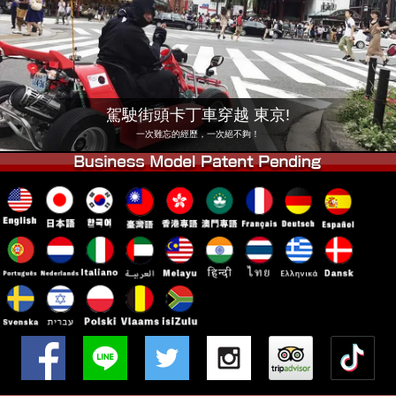
公司
預訂
更換店鋪
東京 品川 #1
東京 秋葉原 #1
東京 秋葉原 #2
東京 澀谷
駕駛街頭卡丁車穿越 東京!
東京 澀谷附店
東京灣
一次難忘的經歷，一次絕不夠！
東京 淺草
大阪
沖繩