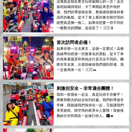
這無疑是我在東京玩得最開心的一次！這次
旅程組織得很好，卡丁車開起來意外地舒
適。我們的導遊很友善，整個過程都保持著
高昂的氣氛。從卡丁車上看到東京晴空塔的
經歷真是獨一無二。如果你想要一些不同於
一般觀光的體驗，這就是了！ 🇩🇪🏮
首次訪問者必備！
如果你第一次去東京，這個一定要試！這條
路線帶你經過一些最著名的景點，從卡丁車
的視角看風景和單純步行是完全不同的。團
隊非常友善，出發前確保我們感到舒適。我
一定會再來一次！ 🇰🇷🚗
刺激但安全 – 非常適合團體！
我和一群朋友一起去，真是玩得不亦樂乎！
興奮和觀光的結合恰到好處。我們的導遊非
常棒，既能讓我們保持在一起，又能讓我們
享受旅程。晴空塔的夜景令人驚嘆！我會推
薦給任何和朋友一起旅行的人。🏙️🔥