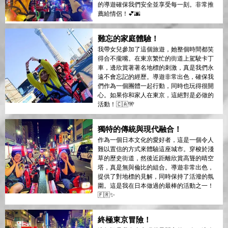
的導遊確保我們安全並享受每一刻。非常推
薦給情侶！💕🌆
難忘的家庭體驗！
我帶女兒參加了這個旅遊，她整個時間都笑
得合不攏嘴。在東京繁忙的街道上駕駛卡丁
車，邊欣賞著著名地標的刺激，真是我們永
遠不會忘記的經歷。導遊非常出色，確保我
們作為一個團體一起行動，同時也玩得很開
心。如果你和家人在東京，這絕對是必做的
活動！🇨🇦🎌
獨特的傳統與現代融合！
作為一個日本文化的愛好者，這是一個令人
難以置信的方式來體驗這座城市。穿梭於淺
草的歷史街道，然後近距離欣賞高聳的晴空
塔，真是無與倫比的組合。導遊非常出色，
提供了對地標的見解，同時保持了活潑的氛
圍。這是我在日本做過的最棒的活動之一！
🇫🇷✨
終極東京冒險！