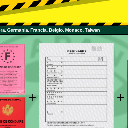
zera, Germania, Francia, Belgio, Monaco, Taiwan
+
+