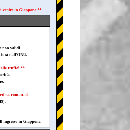
di venire in Giappone **
e non validi.
sciuta dall'ONU.
lle truffe! **
orità.
ne.
rtina, contattaci.
49).
ll'ingresso in Giappone.