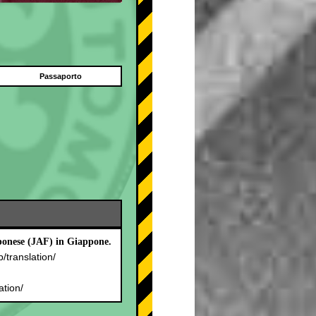
Passaporto
pponese (JAF) in Giappone.
p/translation/
.
ation/