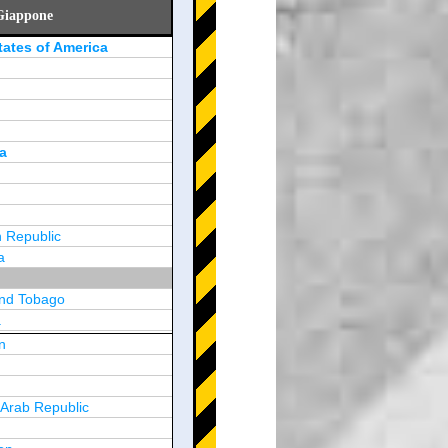
 Giappone
tates of America
a
 Republic
a
and Tobago
a
n
y
 Arab Republic
n