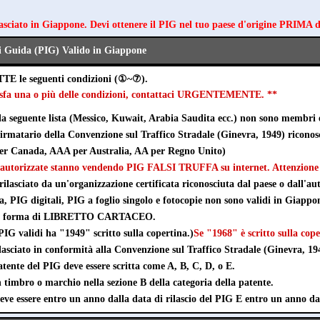
lasciato in Giappone. Devi ottenere il PIG nel tuo paese d'origine PRIMA 
i Guida (PIG) Valido in Giappone
TTE le seguenti condizioni (①~⑦).
disfa una o più delle condizioni, contattaci URGENTEMENTE. **
lla seguente lista (Messico, Kuwait, Arabia Saudita ecc.) non sono membri 
 firmatario della Convenzione sul Traffico Stradale (Ginevra, 1949) ricono
r Canada, AAA per Australia, AA per Regno Unito)
autorizzate stanno vendendo PIG FALSI TRUFFA su internet. Attenzione a
rilasciato da un'organizzazione certificata riconosciuta dal paese o dall'aut
ta, PIG digitali, PIG a foglio singolo e fotocopie non sono validi in Giappo
e in forma di LIBRETTO CARTACEO.
IG validi ha "1949" scritto sulla copertina.)
Se "1968" è scritto sulla cope
lasciato in conformità alla Convenzione sul Traffico Stradale (Ginevra, 19
tente del PIG deve essere scritta come A, B, C, D, o E.
timbro o marchio nella sezione B della categoria della patente.
eve essere entro un anno dalla data di rilascio del PIG E entro un anno da