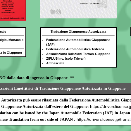
cale
Traduzione Giapponese Autorizzata
elgio, Monaco e
Federazione Automobilistica Giapponese
(JAF)
Federazione Automobilistica Tedesca
ida in Giappone
Associazione Relazioni Taiwan-Giappone
ZIPLUS Inc. (solo Taiwan)
Ambasciate
NO dalla data di ingresso in Giappone. **
zzazioni Emettitrici di Traduzione Giapponese Autorizzata in Giappone
Autorizzata può essere rilasciata dalla Federazione Automobilistica Gia
https://driverslicense.j
e Giapponese Autorizzata dall'estero del Giappone:
lation can be issued by the Japan Automobile Federation (JAF) in Japan
https://driverslicense.jp/transl
nese Translation from out side of JAPAN :