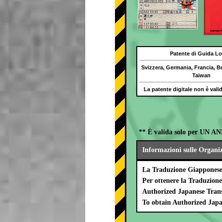
Patente di Guida Lo
Svizzera, Germania, Francia, B
Taiwan
La patente digitale non è val
** È valida solo per UN AN
Informazioni sulle Organi
La Traduzione Giapponese 
Per ottenere la Traduzion
Authorized Japanese Trans
To obtain Authorized Japa