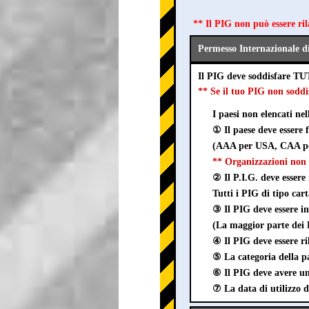
** Il PIG non può essere ri
Permesso Internazionale d
Il PIG deve soddisfare TU
** Se il tuo PIG non sod
I paesi non elencati ne
① Il paese deve essere
(AAA per USA, CAA pe
** Organizzazioni non 
② Il P.I.G. deve essere 
Tutti i PIG di tipo car
③ Il PIG deve esser
(La maggior parte dei P
④ Il PIG deve essere ri
⑤ La categoria della pa
⑥ Il PIG deve avere un 
⑦ La data di utilizzo d