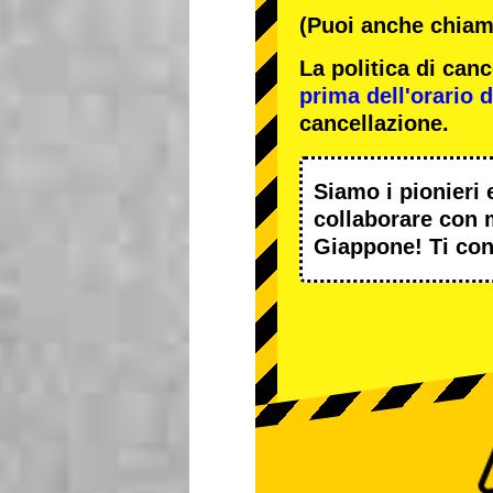
(Puoi anche chiama
La politica di ca
prima dell'orario de
cancellazione.
Siamo i
pionieri
e
collaborare con
Giappone! Ti con