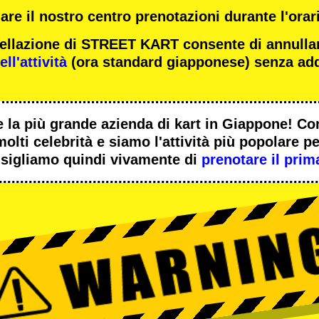
re il nostro centro prenotazioni durante l'orari
ncellazione di STREET KART consente di annulla
ll'attività
(ora standard giapponese) senza add
 la
più grande azienda di kart
in Giappone! Co
molti celebrità
e siamo l'
attività più popolare
per
sigliamo quindi vivamente di
prenotare il prim