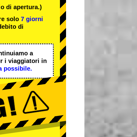
o di apertura.)
re solo
7 giorni
ebito di
ntinuiamo a
 i viaggiatori in
a possibile.