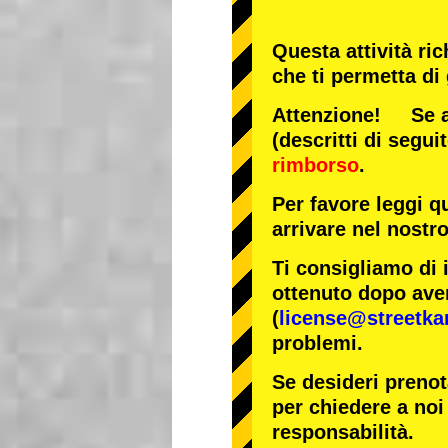
Questa attività ri
che ti permetta di
Attenzione! Se arr
(descritti di segui
rimborso
.
Per favore leggi q
arrivare nel nostr
Ti consigliamo di 
ottenuto dopo aver
(
license@streetka
problemi.
Se desideri prenot
per chiedere a noi 
responsabilità.