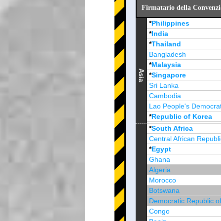
Firmatario della Convenzio
*
Philippines
*
India
*
Thailand
Bangladesh
*
Malaysia
Asia
*
Singapore
Sri Lanka
Cambodia
Lao People's Democrat
*
Republic of Korea
Brunei Darussalam
*
South Africa
Central African Republi
*
Egypt
Ghana
Algeria
Morocco
Botswana
Democratic Republic o
Congo