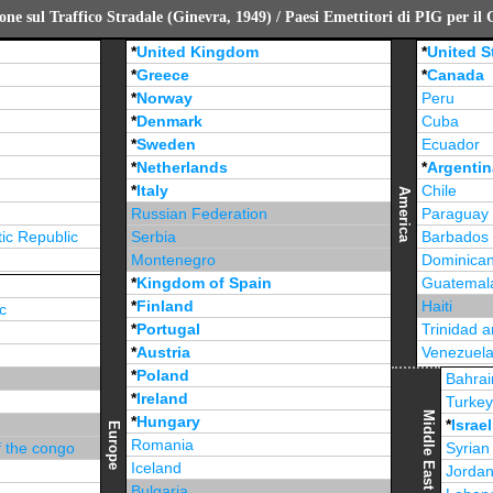
ne sul Traffico Stradale (Ginevra, 1949) / Paesi Emettitori di PIG per il
*
United Kingdom
*
United S
*
Greece
*
Canada
*
Norway
Peru
*
Denmark
Cuba
*
Sweden
Ecuador
*
Netherlands
*
Argentin
*
Italy
Chile
America
Russian Federation
Paraguay
ic Republic
Serbia
Barbados
Montenegro
Dominican
*
Kingdom of Spain
Guatemal
*
Finland
Haiti
c
*
Portugal
Trinidad 
*
Austria
Venezuel
*
Poland
Jamaica
Bahrai
*
Ireland
Turke
Middle East
*
Hungary
*
Israel
Europe
Romania
f the congo
Syrian
Iceland
Jorda
Bulgaria