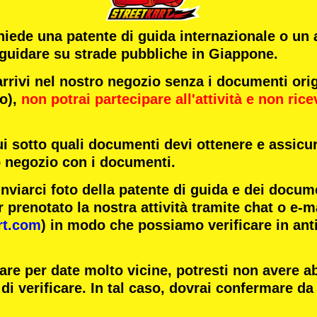
chiede una patente di guida internazionale o un
 guidare su strade pubbliche in Giappone.
ivi nel nostro negozio senza i documenti origi
to),
non potrai partecipare all'attività
e
non rice
ui sotto quali documenti devi ottenere e assicur
o negozio con i documenti.
inviarci foto della patente di guida e dei docum
 prenotato la nostra attività tramite chat o e-m
rt.com
) in modo che possiamo verificare in ant
are per date molto vicine, potresti non avere 
di verificare. In tal caso, dovrai confermare da