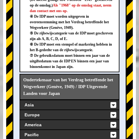
op de omslag.)
Als "1968" op de omslag staat, neem
dan contact met ons op.
④ De IDP moet worden uitgegeven in
overeenstemming met het Verdrag betreffende het
Wegverkeer (Genève, 1949).
⑤ De rijbewijscategorie van de IDP moet geschreven
zijn als A, B, C, D, of E.
⑥ De IDP moet een stempel of markering hebben in
het B-gedeelte van de rijbewijscategorie.
⑦ De gebruiksdatum moet binnen een jaar van de
uitgiftedatum van de IDP EN binnen een jaar van
binnenkomst in Japan zijn.
Ondertekenaar van het Verdrag betreffende het
Wegverkeer (Genève, 1949) / IDP Uitgevende
Landen voor Japan
Asia
Europe
America
Pacific