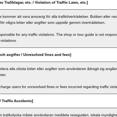
v Trafiklagar, etc. / Violation of Traffic Laws, etc.]
 kommer att vara ansvarig för alla trafiköverträdelser. Butiken eller r
 för några böter eller avgifter som uppstår genom överträdelsen.
ponsible for any traffic violations. The shop or tour guide is not respons
violations.
och avgifter / Unresolved fines and fees]
itera alla olösta böter eller avgifter som användaren ådragit sig angåe
ter.
arge users for unresolved fines or fees incurred regarding traffic violat
/ Traffic Accidents]
en trafikolycka måste användaren meddela reseguiden, lokala myndighet