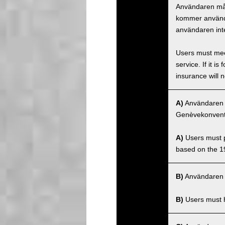
Användaren måst
kommer använda
användaren inte
Users must meet
service. If it 
insurance will n
A)
Användaren må
Genèvekonventi
A)
Users must po
based on the 1
B)
Användaren m
B)
Users must ha