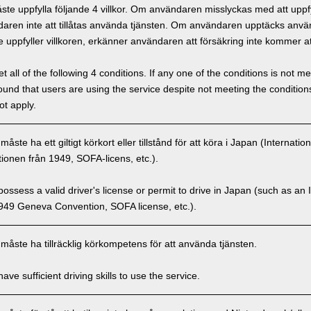
e uppfylla följande 4 villkor. Om användaren misslyckas med att uppfyl
ren inte att tillåtas använda tjänsten. Om användaren upptäcks använd
 uppfyller villkoren, erkänner användaren att försäkring inte kommer at
 all of the following 4 conditions. If any one of the conditions is not m
is found that users are using the service despite not meeting the conditi
ot apply.
ste ha ett giltigt körkort eller tillstånd för att köra i Japan (Internatio
onen från 1949, SOFA-licens, etc.).
ssess a valid driver's license or permit to drive in Japan (such as an I
949 Geneva Convention, SOFA license, etc.).
åste ha tillräcklig körkompetens för att använda tjänsten.
ve sufficient driving skills to use the service.