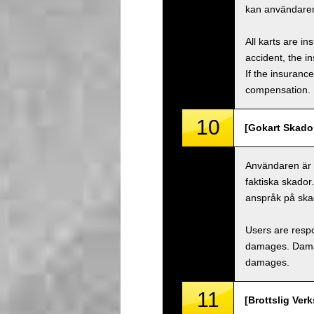
kan användaren
All karts are i
accident, the i
If the insuranc
compensation.
10
[Gokart Skado
Användaren är a
faktiska skador
anspråk på ska
Users are respo
damages. Damage
damages.
11
[Brottslig Ver