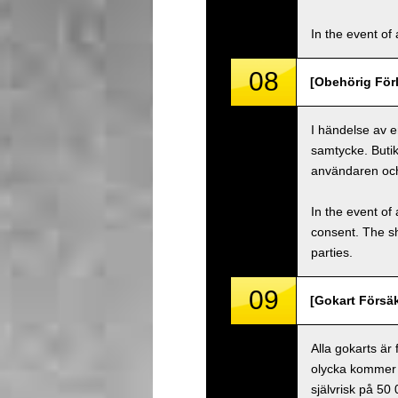
In the event of 
08
[Obehörig Förl
I händelse av e
samtycke. Buti
användaren oc
In the event of 
consent. The s
parties.
09
[Gokart Försäk
Alla gokarts är
olycka kommer 
självrisk på 50