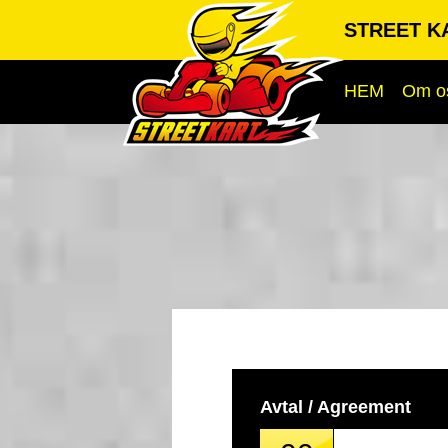
STREET KA
HEM
Om o
Avtal / Agreement