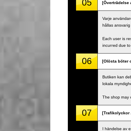
05
[Överträdelse a
Varje användare
hållas ansvarig
Each user is res
incurred due to 
06
[Olösta böter 
Butiken kan deb
lokala myndighe
The shop may ch
07
[Trafikolyckor 
I händelse av 