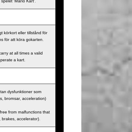
spelet 'Mario Kart'.
körkort eller tillstånd för
s för att köra gokarten.
rry at all times a valid
operate a kart.
 utan dysfunktioner som
us, bromsar, acceleration)
 free from malfunctions that
s, brakes, accelerator).