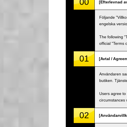
00
[Efterlevnad a
Följande "Villk
engelska versio
The following "
official "Terms
01
[Avtal / Agree
Användaren samt
butiken. Tjänst
Users agree to 
circumstances w
02
[Användarvillk