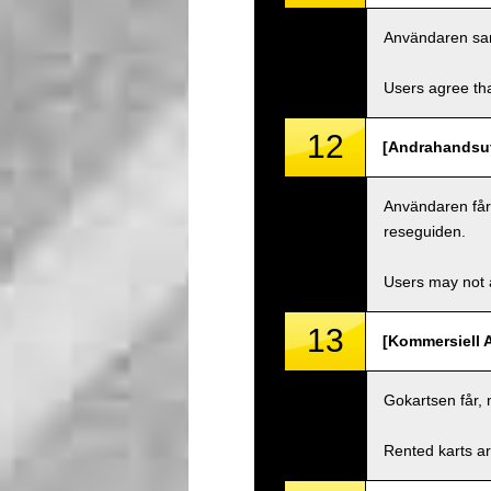
Användaren samty
Users agree tha
12
[Andrahandsut
Användaren får i
reseguiden.
Users may not a
13
[Kommersiell 
Gokartsen får, 
Rented karts ar