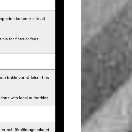
eseguiden kommer inte att
ible for fines or fees
nde trafiköverträdelser hos
ions with local authorities.
er och försäkringsbolaget.