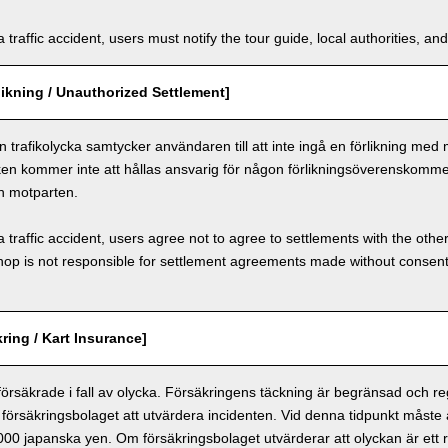
a traffic accident, users must notify the tour guide, local authorities, 
ikning / Unauthorized Settlement]
n trafikolycka samtycker användaren till att inte ingå en förlikning med
ken kommer inte att hållas ansvarig för någon förlikningsöverenskomm
h motparten.
a traffic accident, users agree not to agree to settlements with the othe
hop is not responsible for settlement agreements made without consen
ring / Kart Insurance]
 försäkrade i fall av olycka. Försäkringens täckning är begränsad och r
försäkringsbolaget att utvärdera incidenten. Vid denna tidpunkt måste
 000 japanska yen. Om försäkringsbolaget utvärderar att olyckan är ett r