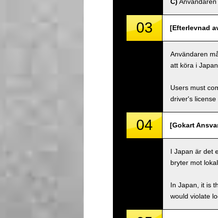
C)
Användaren må
03
[Efterlevnad a
Användaren måste
att köra i Japa
Users must comp
driver's license
04
[Gokart Ansvar
I Japan är det 
bryter mot lokal
In Japan, it is 
would violate loc