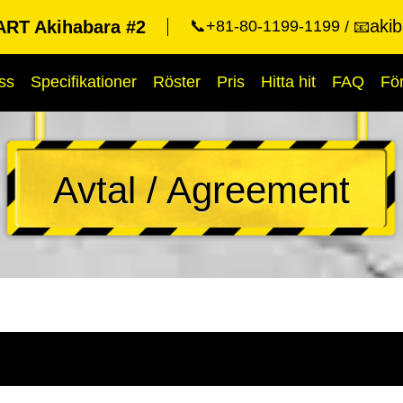
aki
RT Akihabara #2
📞+81-80-1199-1199
📧
ss
Specifikationer
Röster
Pris
Hitta hit
FAQ
Fö
Avtal / Agreement