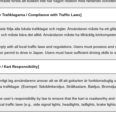
ste förstå att butiken inte har någon relation med Nintendo och/eller 
v Trafiklagarna / Compliance with Traffic Laws]
 följa alla lokala trafiklagar och regler. Användaren måste ha ett giltigt 
n och måste bära det alltid. Användaren måste ha tillräcklig körkompeten
ly with all local traffic laws and regulations. Users must possess and ca
 or permit to drive in Japan. Users must have sufficient driving skills to 
 / Kart Responsibility]
enligt lag användarens ansvar att se till att gokarten är funktionsduglig
a trafiklagar. (Exempel: Sidoblinkersljus, Strålkastare, Bakljus, Bromslj
the user's responsibility by law to ensure that the kart is roadworthy and
al traffic laws (e.g., side signal lights, headlights, taillights, brake light