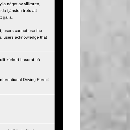
la något av villkoren,
a tjänsten trots att
t gälla.
et, users cannot use the
ons, users acknowledge that
nellt körkort baserat på
nternational Driving Permit