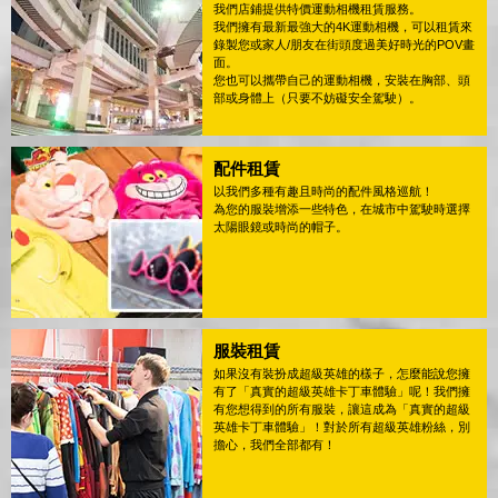
我們店鋪提供特價運動相機租賃服務。
我們擁有最新最強大的4K運動相機，可以租賃來
錄製您或家人/朋友在街頭度過美好時光的POV畫
面。
您也可以攜帶自己的運動相機，安裝在胸部、頭
部或身體上（只要不妨礙安全駕駛）。
配件租賃
以我們多種有趣且時尚的配件風格巡航！
為您的服裝增添一些特色，在城市中駕駛時選擇
太陽眼鏡或時尚的帽子。
服裝租賃
如果沒有裝扮成超級英雄的樣子，怎麼能說您擁
有了「真實的超級英雄卡丁車體驗」呢！我們擁
有您想得到的所有服裝，讓這成為「真實的超級
英雄卡丁車體驗」！對於所有超級英雄粉絲，別
擔心，我們全部都有！