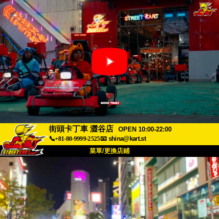
街頭卡丁車 澀谷店
OPEN 10:00-22:00
📞+81-80-9999-2525
📧
shina@kart.st
菜單/更換店鋪
首頁
關於我們
規格
價格
交通資訊
顧客評價
常見問題