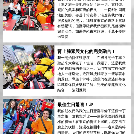
丁車之旅完美地捕捉到了這一切。霓虹燈、
繁忙的氛圍和涼爽的夜風——一切都如同魔
法般美妙。導遊非常友善，沿途為我們拍了
很多精彩的照片。我對在東京的道路上駕駛
有點緊張，但團隊確保我們從頭到尾都感到
完全安全。如果你來東京旅遊，千萬不要錯
過這個！
腎上腺素與文化的完美融合！
我一開始持懷疑態度——在澀谷開卡丁車？
聽起來太瘋狂了！但哇，我錯了。這是我做
過的最刺激的事情之一。我們在城市裡像當
地人一樣巡遊，近距離接觸東京一些最著名
的景點。導遊非常棒，讓我們在經過的每個
區域都保持娛樂和了解。完美的樂趣與文化
結合——強烈推薦！
最佳生日驚喜！🎉
我的朋友們為我的生日驚喜準備了這個卡丁
車之旅，讓我告訴你——這是我收到過的最
棒的禮物！在東京的街道上巡航，感受風在
臉上的吹拂，沉浸在氛圍中——這真是純粹
的快樂。我們的導遊非常棒，既確保我們的