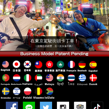
公司
預訂
更換店鋪
東京 品川 #1
東京 秋葉原 #1
東京 秋葉原 #2
東京 澀谷
東京 澀谷分店
東京灣
在東京駕駛街頭卡丁車！
東京 淺草
大阪
一次難忘的經歷，且一次永遠不夠！
沖繩