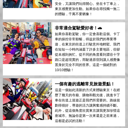
安全，又讓我們玩得開心。坐在卡丁車上，
東京感覺更加生動。如果你在尋找獨一無二
的體驗，千萬不要猶豫！
非常適合駕駛愛好者！🚗
如果你喜歡駕駛，你一定會喜歡這個。卡丁
車的操控非常順暢，得益於我們的專業導
遊，在東京的街道上行駛意外地輕鬆。我們
在短短一小時內涵蓋了許多主要地區，但卻
從未感到匆忙。從不同的角度看到澀谷十字
路口是超現實的，而駛過原宿則讓人感覺像
置身於完全不同的世界。這是一個絕對的
10/10體驗！
一個有趣的逃離常見旅遊景點！
這是一個如此清新的方式來體驗東京！在經
歷了幾天的寺廟、購物和觀光後，跳進卡丁
車在街道上巡遊正是我們所需要的。路線規
劃得很好，導遊的活力讓興奮感持續不斷。
此外，從這個角度欣賞東京讓我更加珍惜這
座城市。無論你是第一次來還是之前來過，
這都是必試的活動！