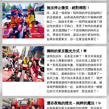
無法停止微笑 - 絕對精彩！
哇，真是一場冒險！我和我的伴侶是臨時訂
的這個旅遊，結果成為我們旅行中最棒的體
驗之一。路線非常棒——我們快速經過了標
誌性的澀谷十字路口，享受了時尚的表參道
區，甚至還體驗了一下原宿獨特的時尚文
化。導遊非常熱情，讓這次旅行更加特別。
如果你喜愛東京，你一定要這樣來看它！
獨特的東京觀光方式！🌟
讓我告訴你，這真是太棒了！東京本身就是
一個令人興奮的城市，但在街道上駕駛卡丁
車？那真是超級有趣。穿越澀谷的旅程非常
順利，我喜歡我們以全新的方式體驗著名的
十字路口。最棒的部分？打扮！我選擇了一
套武士服，照片拍出來真是太搞笑了。我們
的導遊整個過程中都保持著高昂的士氣，確
保我們都能聚在一起。如果你在尋找一種難
忘的方式來探索這座城市，那這就是了！
澀谷夜晚的燈光 – 純粹的魔法！✨
在夜晚看到東京有種特別的感覺，而這個卡