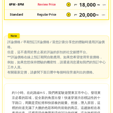
18,000 ~
6PM - 8PM
Review Price
JPY
/pax
¥
20,000~
Standard
Regular Price
JPY
/pax
¥
評論價格 / 早期預訂評論價格 / 當您計劃分享您的體驗時適用評論價
格。
但是，這不適用於禁止基於評論的折扣的社交媒體平台。
**評論價格在線上預訂期間自動應用。如果您希望使用常規價格，
例如，如果您想保持體驗的機密性，請通過消息通知我們的預訂中心
工作人員。
有關最新定價，請參閱下面日曆中每個時段旁邊列出的價格。
約1小時。在此路線H-S，我們將駕駛遊覽東京市中心。發現東
京必看的區域，從全新的角度出發！快速穿過渋谷標誌性的十
字路口，周圍是霓虹燈和快節奏的能量。然後，潛入原宿，這
裡的街道充滿了大膽的色彩和時尚前衛的商店。這趟旅程在表
參道結束，這裡是現代奢華和流線設計的綠洲。這次旅程提供